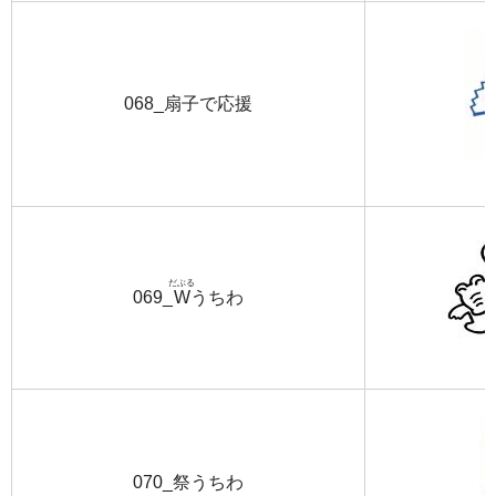
068_扇子で応援
だぶる
069_
W
うちわ
070_祭うちわ