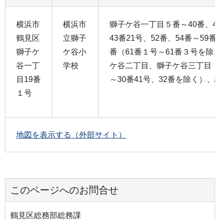
横浜市
横浜市
獅子ケ谷一丁目５番～40番、43
鶴見区
立獅子
43番21号、52番、54番～59番
獅子ケ
ケ谷小
番（61番１号～61番３号を除
谷一丁
学校
ケ谷二丁目、獅子ケ谷三丁目（3
目19番
～30番41号、32番を除く）、
１号
地図を表示する（外部サイト）
このページへのお問合せ
鶴見区総務部総務課