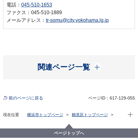
電話：
045-510-1653
ファクス：045-510-1889
メールアドレス：
tr-somu@city.yokohama.lg.jp
開く
関連ページ一覧
前のページに戻る
ページID：617-129-055
現在位
現在位置
横浜市トップページ
鶴見区トップページ
区政情報
市会・選挙
投票所一覧
横浜市鶴見区第27投票区
ページトップへ