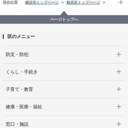
現在位
現在位置
横浜市トップページ
鶴見区トップページ
区政情報
市会・選挙
投票所一覧
横浜市鶴見区第24投票区
ページトップへ
区のメニュー
開く
防災・防犯
開く
くらし・手続き
開く
子育て・教育
開く
健康・医療・福祉
開く
窓口・施設