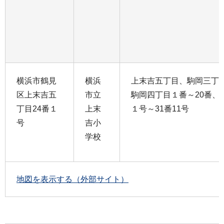
横浜市鶴見
横浜
上末吉五丁目、駒岡三丁目
区上末吉五
市立
駒岡四丁目１番～20番、
丁目24番１
上末
１号～31番11号
号
吉小
学校
地図を表示する（外部サイト）