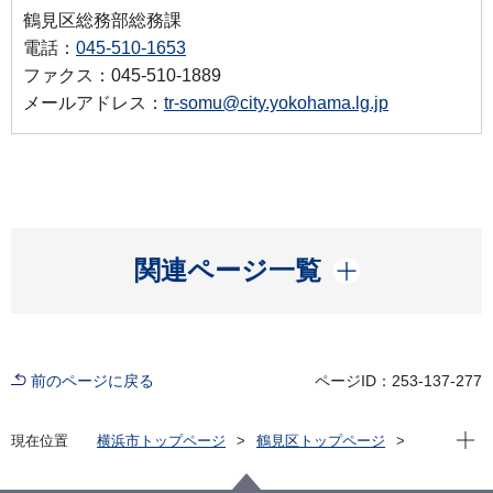
鶴見区総務部総務課
電話：
045-510-1653
ファクス：045-510-1889
メールアドレス：
tr-somu@city.yokohama.lg.jp
開く
関連ページ一覧
前のページに戻る
ページID：253-137-277
現在位
現在位置
横浜市トップページ
鶴見区トップページ
区政情報
市会・選挙
投票所一覧
横浜市鶴見区第17投票区