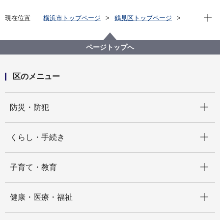
現在位
現在位置
横浜市トップページ
鶴見区トップページ
区政情報
市会・選挙
投票所一覧
横浜市鶴見区第25投票区
ページトップへ
区のメニュー
開く
防災・防犯
開く
くらし・手続き
開く
子育て・教育
開く
健康・医療・福祉
開く