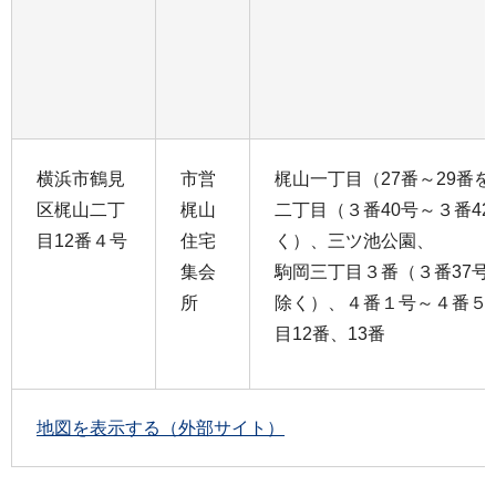
横浜市鶴見
市営
梶山一丁目（27番～29番
区梶山二丁
梶山
二丁目（３番40号～３番42
目12番４号
住宅
く）、三ツ池公園、
集会
駒岡三丁目３番（３番37号
所
除く）、４番１号～４番５
目12番、13番
地図を表示する（外部サイト）