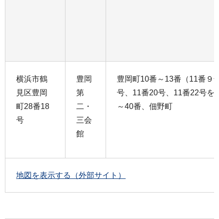
横浜市鶴
豊岡
豊岡町10番～13番（11番９号
見区豊岡
第
号、11番20号、11番22号を
町28番18
二・
～40番、佃野町
号
三会
館
地図を表示する（外部サイト）