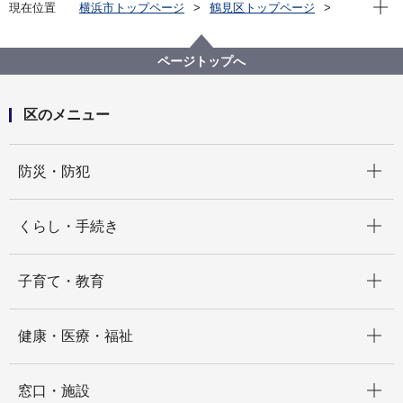
現在位
現在位置
横浜市トップページ
鶴見区トップページ
区政情報
市会・選挙
投票所一覧
横浜市鶴見区第18投票区
ページトップへ
区のメニュー
開く
防災・防犯
開く
くらし・手続き
開く
子育て・教育
開く
健康・医療・福祉
開く
窓口・施設