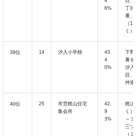
4
目、
6%
丁目
番、
（1
く）
14
汐入小学校
43.
下野
39位
4
番を
0%
汐入
目、
仲通
25
市営梶山住宅
42.
梶山
40位
集会所
9
く）
3%
～３
三ツ
（３