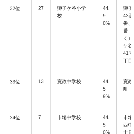
27
獅子ケ谷小学
44.
獅子
32位
校
9
43番
0%
番、
番（
く）
ケ谷
41
丁目
13
寛政中学校
44.
寛政
33位
5
町
9%
7
市場中学校
44.
市場
34位
5
西中
0%
士見