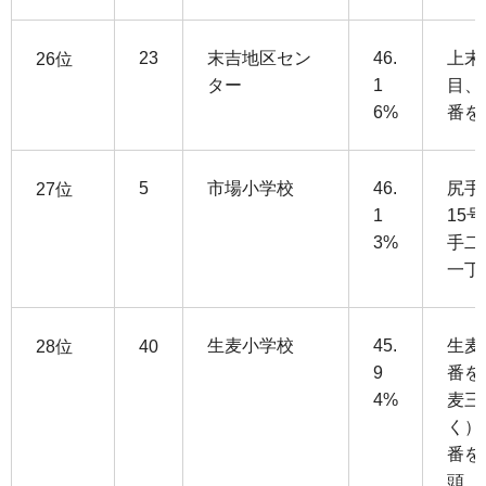
23
末吉地区セン
46.
上末
26位
ター
1
目、
6%
番を
5
市場小学校
46.
尻手
27位
1
15
3%
手二
一丁
生麦小学校
45.
生麦
28位
40
9
番を
4%
麦三
く）
番を
頭