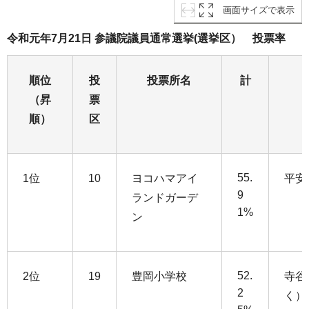
画面サイズで表示
令和元年7月21日 参議院議員通常選挙(選挙区） 投票率
順位
投
投票所名
計
（昇
票
順）
区
55.
1位
10
ヨコハマアイ
平安
9
ランドガーデ
1%
ン
52.
2位
19
豊岡小学校
寺谷
2
く）