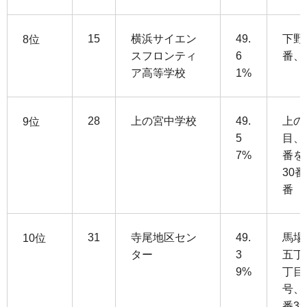
15
横浜サイエン
49.
下野
8位
スフロンティ
6
番、
ア高等学校
1%
28
上の宮中学校
49.
上の
9位
5
目、
7%
番を
30番
番
31
寺尾地区セン
49.
馬場
10位
ター
3
五丁
9%
丁目
号、
番3