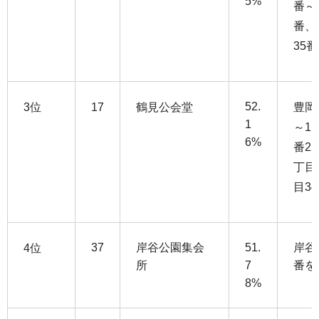
5%
番～
番、
35番
52.
3位
17
鶴見公会堂
豊岡
1
～11
6%
番2
丁目
目3
37
岸谷公園集会
51.
岸谷
4位
所
7
番を
8%