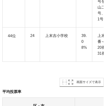
号を
山二
号、
1号
24
上末吉小学校
39.
上末
44位
0
番～
8%
20
31番
画面サイズで表示
平均投票率
区・市