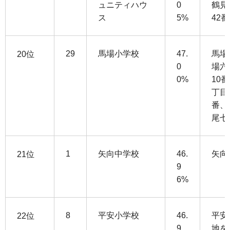
ュニティハウ
0
鶴見
ス
5%
42
29
馬場小学校
47.
馬場
20位
0
場六
0%
10
丁目
番、
尾七
1
矢向中学校
46.
矢向
21位
9
6%
8
平安小学校
46.
平安
22位
9
地を