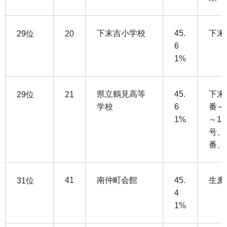
下末吉小学校
45.
下末
29位
20
6
1%
県立鶴見高等
45.
下末
29位
21
学校
6
番～
1%
～15
号、
番、
41
南仲町会館
45.
生麦
31位
4
1%