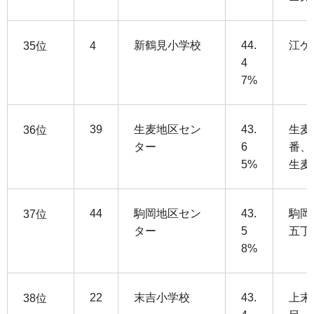
新鶴見小学校
44.
江ケ
35位
4
4
7%
39
生麦地区セン
43.
生麦
36位
ター
6
番、
5%
生麦
44
駒岡地区セン
43.
駒岡
37位
ター
5
五丁
8%
22
末吉小学校
43.
上末
38位