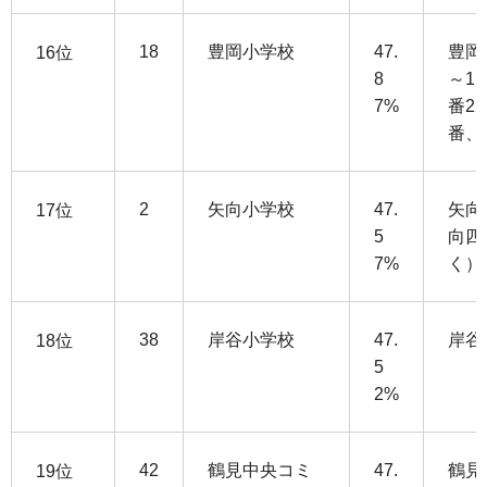
18
豊岡小学校
47.
豊岡
16位
8
～11
7%
番2
番、
2
矢向小学校
47.
矢向
17位
5
向四
7%
く）
38
岸谷小学校
47.
岸谷
18位
5
2%
42
鶴見中央コミ
47.
鶴見
19位