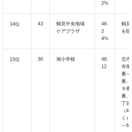
2%
43
鶴見中央地域
48.
鶴見
14位
ケアプラザ
2
を除
4%
30
旭小学校
48.
北寺
15位
12
寺尾
番～
番、
９番
番、
丁目
（4
く）
～6