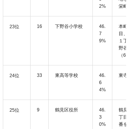
2%
栄町
16
下野谷小学校
46.
本町
23位
7
目、
9%
１丁
野谷
（6
33
東高等学校
46.
東寺
24位
6
4%
9
鶴見区役所
46.
鶴見
25位
3
丁目
0%
番を