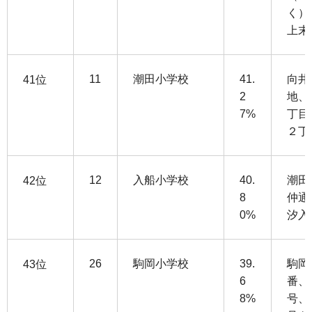
く）
上末
11
潮田小学校
41.
向井
41位
2
地、
7%
丁目
２丁
12
入船小学校
40.
潮田
42位
8
仲通
0%
汐入
26
駒岡小学校
39.
駒岡
43位
6
番、
8%
号、