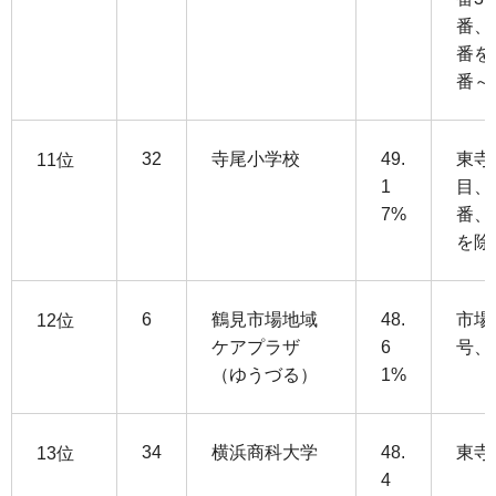
番、
番を
番～
32
寺尾小学校
49.
東寺
11位
1
目、
7%
番、
を除
6
鶴見市場地域
48.
市場
12位
ケアプラザ
6
号、
（ゆうづる）
1%
34
横浜商科大学
48.
東寺
13位
4