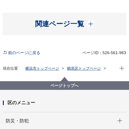
開く
関連ページ一覧
前のページに戻る
ページID：526-561-963
現在位
現在位置
横浜市トップページ
鶴見区トップページ
区政情報
市会・選挙
投票率（令和元年7月 参議院議員通常選挙（選挙
区））
ページトップへ
区のメニュー
開く
防災・防犯