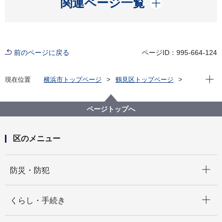
関連ページ一覧
前のページに戻る
ページID：995-664-124
現在位
現在位置
横浜市トップページ
鶴見区トップページ
くらし・手続き
市民協働・学び
協働・支援
元気な地域づくり
令和６年度 鶴見・まちづくりゼミナール
ページトップへ
区のメニュー
開く
防災・防犯
開く
くらし・手続き
開く