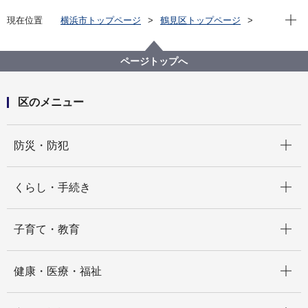
現在位
現在位置
横浜市トップページ
鶴見区トップページ
くらし・手続き
市民協働・学び
協働・支援
元気な地域づくり
【募集終了】平成31年度つるみ・元気アップ事業補助
ページトップへ
金の募集
区のメニュー
開く
防災・防犯
開く
くらし・手続き
開く
子育て・教育
開く
健康・医療・福祉
開く