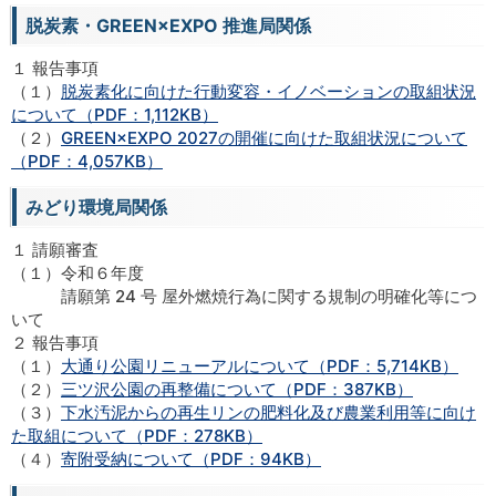
脱炭素・GREEN×EXPO 推進局関係
１ 報告事項
（１）
脱炭素化に向けた行動変容・イノベーションの取組状況
について（PDF：1,112KB）
（２）
GREEN×EXPO 2027の開催に向けた取組状況について
（PDF：4,057KB）
みどり環境局関係
１ 請願審査
（１）令和６年度
請願第 24 号 屋外燃焼行為に関する規制の明確化等につ
いて
２ 報告事項
（１）
大通り公園リニューアルについて（PDF：5,714KB）
（２）
三ツ沢公園の再整備について（PDF：387KB）
（３）
下水汚泥からの再生リンの肥料化及び農業利用等に向け
た取組について（PDF：278KB）
（４）
寄附受納について（PDF：94KB）