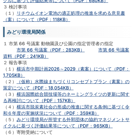
クルに基づく評価結果等について（PDF：680KB）
３ 検討事項
（１）
リチウムイオン電池の適正処理の推進を求める意見書
（案）について（PDF：118KB）
みどり環境局関係
１ 市第 66 号議案 動物園及び公園の指定管理者の指定
市第 66 号議案（PDF：283KB）
市第 66 号議案
資料（PDF：241KB）
２ 報告事項
（１）
横浜市中期計画2026～2029（素案）について（PDF：
1,705KB）
（２）
（仮称）水際線まちづくりコンセプトプラン（素案）の
策定について（PDF：18,054KB）
（３）
横浜国際総合競技場等のネーミングライツの更新に関す
る再検討について（PDF：157KB）
（４）
横浜市脱炭素社会の形成の推進に関する条例に基づく令
和６年度の実施状況について（PDF：359KB）
（５）
みどり環境局が所管する外郭団体の協約マネジメントサ
イクルに基づく評価結果等について（PDF：965KB）
（６）寄附受納について