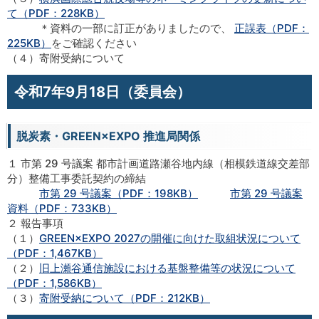
て（PDF：228KB）
＊資料の一部に訂正がありましたので、
正誤表（PDF：
225KB）
をご確認ください
（４）寄附受納について
令和7年9月18日（委員会）
脱炭素・GREEN×EXPO 推進局関係
１ 市第 29 号議案 都市計画道路瀬谷地内線（相模鉄道線交差部
分）整備工事委託契約の締結
市第 29 号議案（PDF：198KB）
市第 29 号議案
資料（PDF：733KB）
２ 報告事項
（１）
GREEN×EXPO 2027の開催に向けた取組状況について
（PDF：1,467KB）
（２）
旧上瀬谷通信施設における基盤整備等の状況について
（PDF：1,586KB）
（３）
寄附受納について（PDF：212KB）