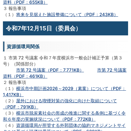
資料（PDF：655KB）
３ 報告事項
（１）
将来を見据えた施設整備について（PDF：243KB）
令和7年12月15日（委員会）
資源循環局関係
１ 市第 72 号議案 令和７年度横浜市一般会計補正予算（第３
号）（関係部分）
市第 72 号議案（PDF：7,771KB）
市第 72 号議案
資料（PDF：461KB）
２ 報告事項
（１）
横浜市中期計画2026～2029（素案）について（PDF：
1,417KB）
（２）
屋外における喫煙対策の強化に向けた取組について
（PDF：791KB）
（３）
横浜市脱炭素社会の形成の推進に関する条例に基づく令
和６年度の実施状況について（PDF：772KB）
（４）
資源循環局が所管する外郭団体の協約マネジメントサイ