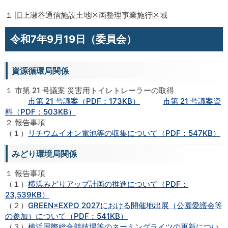
１ 旧上瀬谷通信施設土地区画整理事業施行区域
令和7年9月19日（委員会）
資源循環局関係
１ 市第 21 号議案 災害用トイレトレーラーの取得
市第 21 号議案（PDF：173KB）
市第 21 号議案資
料（PDF：503KB）
２ 報告事項
（１）
リチウムイオン電池等の収集について（PDF：547KB）
みどり環境局関係
１ 報告事項
（１）
横浜みどりアップ計画の推進について（PDF：
23,539KB）
（２）
GREEN×EXPO 2027における開催地出展（公園愛護会等
の参加）について（PDF：541KB）
（３）
横浜国際総合競技場等のネーミングライツの更新につい