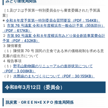
みどり環境局関係
［１及び２は予算第一特別委員会から審査委嘱された予算議
案］
※
令和８年度予算第一特別委員会質問要旨（PDF：154KB）
１
市第 76 号議案 令和８年度横浜市一般会計予算（関係部分）
（PDF：617KB）
２
市第 90 号議案 令和８年度横浜市みどり保全創造事業費会計
予算（PDF：432KB）
３ 陳情審査
（１）陳情第 70 号 国民の主食である米の価格統制を求める意
見書の提出方について
４ 報告事項
（１）
野毛山動物園のリニューアルの進捗状況について
（PDF：3,008KB）
（２）
水際線のまちづくりについて（PDF：30,155KB）
令和8年3月12日（委員会）
脱炭素・GR E E N×E X P O 推進局関係