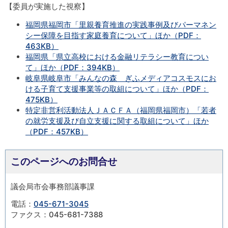
【委員が実施した視察】
福岡県福岡市「里親養育推進の実践事例及びパーマネン
シー保障を目指す家庭養育について」ほか（PDF：
463KB）
福岡県「県立高校における金融リテラシー教育につい
て」ほか（PDF：394KB）
岐阜県岐阜市「みんなの森 ぎふメディアコスモスにお
ける子育て支援事業等の取組について」ほか（PDF：
475KB）
特定非営利活動法人ＪＡＣＦＡ（福岡県福岡市）「若者
の就労支援及び自立支援に関する取組について」ほか
（PDF：457KB）
このページへのお問合せ
議会局市会事務部議事課
電話：
045-671-3045
ファクス：045-681-7388