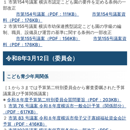
１ 市第154号議案 横浜市認定こども園の要件を定める条例の一
部改正
市第154号議案（PDF：111KB）
市第154号議案資
料（PDF：176KB）
２ 市第155号議案 横浜市幼保連携型認定こども園の学級の編
制、職員、設備及び運営の基準に関する条例の一部改正
市第155号議案（PDF：156KB）
市第155号議案資
料（PDF：176KB）
令和8年3月12日（委員会）
こども青少年局関係
［１から３までは予算第二特別委員会から審査委嘱された予算
議案及び予算関係議案］
※
令和８年度予算第二特別委員会質問要旨（PDF：203KB）
１
市第 76 号議案 令和８年度横浜市一般会計予算（関係部分）
（PDF：617KB）
２
市第 83 号議案 令和８年度横浜市母子父子寡婦福祉資金会計
予算（PDF：416KB）