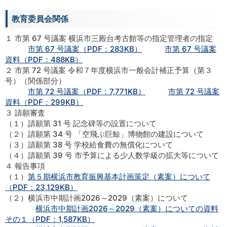
教育委員会関係
１ 市第 67 号議案 横浜市三殿台考古館等の指定管理者の指定
市第 67 号議案（PDF：283KB）
市第 67 号議案
資料（PDF：488KB）
２ 市第 72 号議案 令和７年度横浜市一般会計補正予算（第３
号）（関係部分）
市第 72 号議案（PDF：7,771KB）
市第 72 号議案
資料（PDF：299KB）
３ 請願審査
（１）請願第 31 号 記念碑等の設置について
（２）請願第 34 号 「空飛ぶ巨鯨」博物館の建設について
（３）請願第 38 号 学校給食費の無償化について
（４）請願第 39 号 市予算による少人数学級の拡大等について
４ 報告事項
（１）
第５期横浜市教育振興基本計画策定（素案）について
（PDF：23,129KB）
（２）横浜市中期計画2026～2029（素案）について
横浜市中期計画2026～2029（素案）についての資料
その１（PDF：1,587KB）