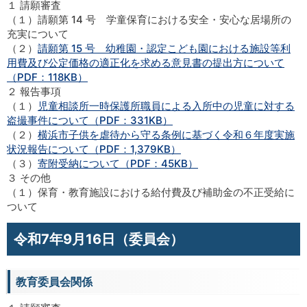
１ 請願審査
（１）請願第 14 号 学童保育における安全・安心な居場所の
充実について
（２）
請願第 15 号 幼稚園・認定こども園における施設等利
用費及び公定価格の適正化を求める意見書の提出方について
（PDF：118KB）
２ 報告事項
（１）
児童相談所一時保護所職員による入所中の児童に対する
盗撮事件について（PDF：331KB）
（２）
横浜市子供を虐待から守る条例に基づく令和６年度実施
状況報告について（PDF：1,379KB）
（３）
寄附受納について（PDF：45KB）
３ その他
（１）保育・教育施設における給付費及び補助金の不正受給に
ついて
令和7年9月16日（委員会）
教育委員会関係