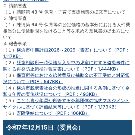
２ 請願審査
（１）請願第 43 号 保育・子育て支援施策の拡充等について
３ 陳情審査
（１）陳情第 64 号 保育等の公定価格の基本分における人件費
相当分に使途制限を設けること等を求める意見書の提出方につ
いて
４ 報告事項
（１）
横浜市中期計画2026～2029（素案）について（PDF：
1,117KB）
（２）
児童相談所一時保護所入所中の児童に対する盗撮事件に
関する再発防止策検討報告書について（PDF：1,444KB）
（３）
保育所等における給付費及び補助金の不正受給と対応状
況について（PDF：547KB）
（４）
横浜市脱炭素社会の形成の推進に関する条例に基づく令
和６年度の実施状況について（PDF：493KB）
（５）
こども青少年局が所管する外郭団体の協約マネジメント
サイクルに基づく評価結果等について（PDF：1,179KB）
（６）
寄附受納について（PDF：106KB）
令和7年12月15日（委員会）