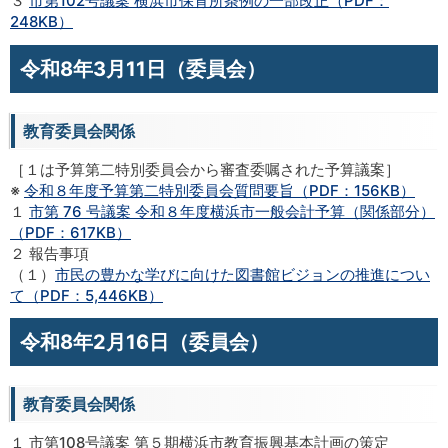
３
市第102号議案 横浜市保育所条例の一部改正（PDF：
248KB）
令和8年3月11日（委員会）
教育委員会関係
［１は予算第二特別委員会から審査委嘱された予算議案］
※
令和８年度予算第二特別委員会質問要旨（PDF：156KB）
１
市第 76 号議案 令和８年度横浜市一般会計予算（関係部分）
（PDF：617KB）
２ 報告事項
（１）
市民の豊かな学びに向けた図書館ビジョンの推進につい
て（PDF：5,446KB）
令和8年2月16日（委員会）
教育委員会関係
１ 市第108号議案 第５期横浜市教育振興基本計画の策定