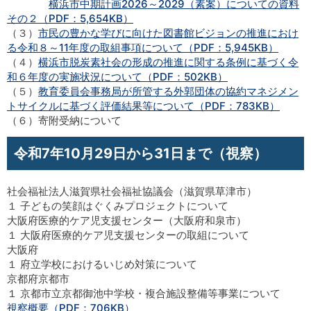
横浜市中期計画2026～2029（素案）についての資料
その２（PDF：5,654KB）
（３）
市民の豊かな学びに向けた図書館ビジョンの推進におけ
る令和８～11年度の取組事項について（PDF：5,945KB）
（４）
横浜市脱炭素社会の形成の推進に関する条例に基づく令
和６年度の実施状況について（PDF：502KB）
（５）
教育委員会事務局が所管する外郭団体の協約マネジメン
トサイクルに基づく評価結果等について（PDF：783KB）
（６）寄附受納について
令和7年10月29日から31日まで（視察）
社会福祉法人滋賀県社会福祉協議会（滋賀県草津市）
１ 子どもの笑顔はぐくみプロジェクトについて
大阪府医療的ケア児支援センター（大阪府和泉市）
１ 大阪府医療的ケア児支援センターの取組について
大阪府
１ 府立学校におけるいじめ対策について
京都府京都市
１ 京都市立京都御池中学校・複合施設整備等事業について
視察概要（PDF：706KB）