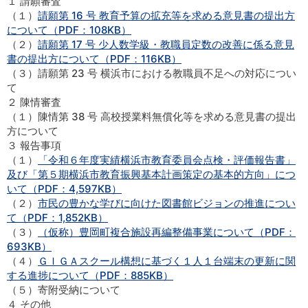
１ 請願審査
（１）
請願第 16 号 教育予算の拡充等を求める意見書の提出方
について（PDF：108KB）
（２）
請願第 17 号 少人数学級・教職員定数の改善に係る意見
書の提出方について（PDF：116KB）
（３）請願第 23 号 横浜市における教職員不足への対応につい
て
２ 陳情審査
（１）陳情第 38 号 高校授業料無償化等を求める意見書の提出
方について
３ 報告事項
（１）
「令和６年度実績横浜市教育委員会点検・評価報告書」
及び「第５期横浜市教育振興基本計画策定の基本的方向」につ
いて（PDF：4,597KB）
（２）
市民の豊かな学びに向けた図書館ビジョンの推進につい
て（PDF：1,852KB）
（３）
（仮称）豊岡町複合施設再編整備事業について（PDF：
693KB）
（４）
ＧＩＧＡスクール構想に基づく１人１台端末の更新に関
する進捗について（PDF：885KB）
（５）寄附受納について
４ その他