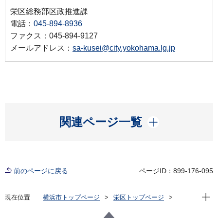
栄区総務部区政推進課
電話：
045-894-8936
ファクス：045-894-9127
メールアドレス：
sa-kusei@city.yokohama.lg.jp
開く
関連ページ一覧
前のページに戻る
ページID：899-176-095
現在位
現在位置
横浜市トップページ
栄区トップページ
区の紹介
栄区セーフコミュニティ※認証期間満了（令和５年10