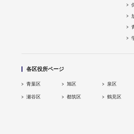
各区役所ページ
青葉区
旭区
泉区
瀬谷区
都筑区
鶴見区