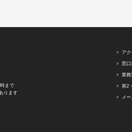
アク
窓口
業務
5時まで
第2
あります
メー