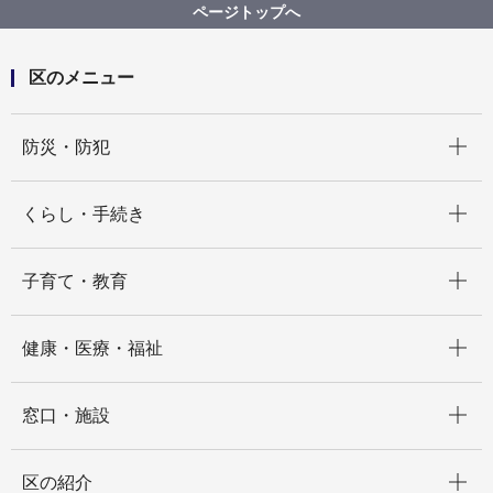
タッチーくんのオリジナルグッズ
ページトップへ
区のメニュー
開く
防災・防犯
開く
くらし・手続き
開く
子育て・教育
開く
健康・医療・福祉
開く
窓口・施設
開く
区の紹介