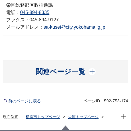
栄区総務部区政推進課
電話：
045-894-8335
ファクス：045-894-9127
メールアドレス：
sa-kusei@city.yokohama.lg.jp
開く
関連ページ一覧
前のページに戻る
ページID：592-753-174
現在位
現在位置
横浜市トップページ
栄区トップページ
区の紹介
栄区のマスコット
栄区いたち川マスコットタッチーくんの部屋