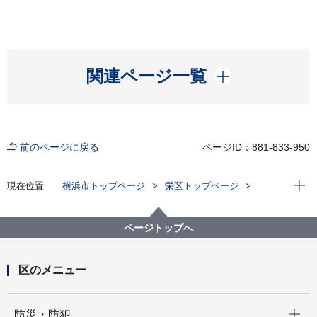
開く
関連ページ一覧
前のページに戻る
ページID：881-833-950
現在位
現在位置
横浜市トップページ
栄区トップページ
くらし・手続き
住まい・暮らし
ごみ・リサイクル
生ごみ処理器「キエーロ」の普及・啓発
ページトップへ
区のメニュー
開く
防災・防犯