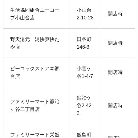
生活協同組合ユーコー
小山台
開店時
プ小山台店
2-10-28
野天湯元 湯快爽快た
田谷町
開店時
や店
146-3
ピーコックストア本郷
小菅ケ
開店時
台店
谷1-4-7
鍛冶ケ
ファミリーマート鍛冶
谷2-42-
開店時
ヶ谷二丁目店
2
ファミリーマート栄飯
飯島町