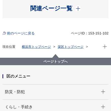
開く
関連ページ一覧
前のページに戻る
ページID：153-151-102
現在位
現在位置
横浜市トップページ
栄区トップページ
くらし・手続き
住まい・暮らし
ごみ・リサイクル
食料品の寄付をお願いします～フードドライブの実施
ページトップへ
～
区のメニュー
開く
防災・防犯
開く
くらし・手続き