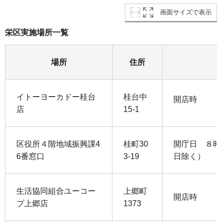
画面サイズで表示
栄区実施場所一覧
場所
住所
イトーヨーカドー桂台
桂台中
開店時
店
15-1
区役所４階地域振興課4
桂町30
開庁日 ８時
6番窓口
3-19
日除く）
生活協同組合ユーコー
上郷町
開店時
プ上郷店
1373