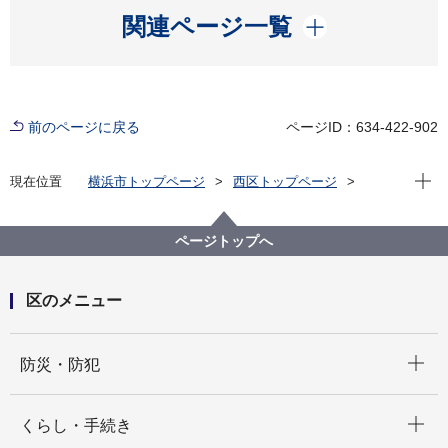
開く
関連ページ一覧
前のページに戻る
ページID：634-422-902
現在位
現在位置
横浜市トップページ
西区トップページ
区の紹介
その他
ライフステージ こんなときは？
ページトップへ
区のメニュー
開く
防災・防犯
開く
くらし・手続き