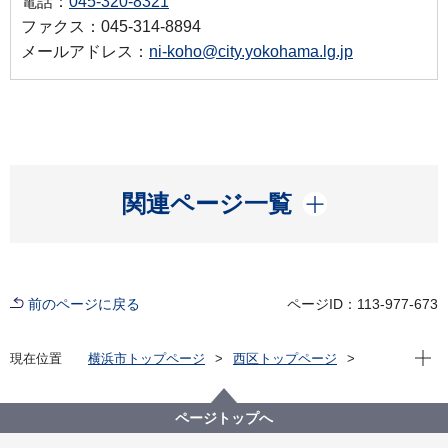
電話：
045-320-8321
ファクス：045-314-8894
メールアドレス：
ni-koho@city.yokohama.lg.jp
開く
関連ページ一覧
前のページに戻る
ページID：113-977-673
現在位
現在位置
横浜市トップページ
西区トップページ
区政情報
統計・調査
オープンデータ
藤棚地区商店街の写真
ページトップへ