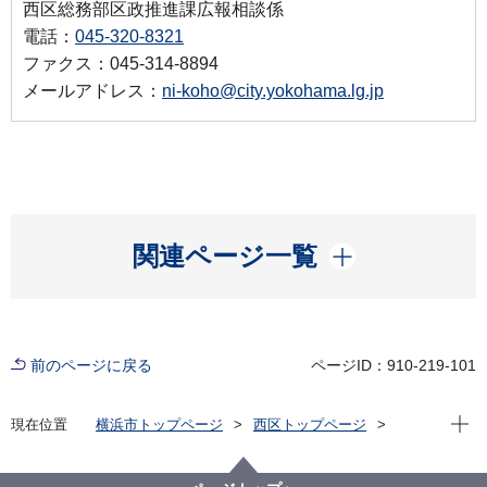
西区総務部区政推進課広報相談係
電話：
045-320-8321
ファクス：045-314-8894
メールアドレス：
ni-koho@city.yokohama.lg.jp
開く
関連ページ一覧
前のページに戻る
ページID：910-219-101
現在位
現在位置
横浜市トップページ
西区トップページ
区政情報
統計・調査
オープンデータ
井伊直弼像・掃部山公園の写真