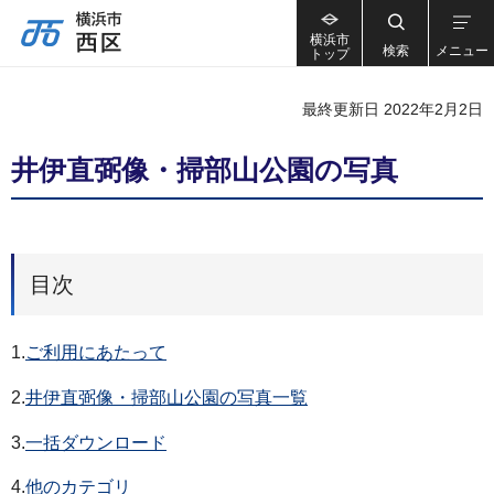
横浜市
検索
メニュー
トップ
最終更新日 2022年2月2日
井伊直弼像・掃部山公園の写真
目次
1.
ご利用にあたって
2.
井伊直弼像・掃部山公園の写真一覧
3.
一括ダウンロード
4.
他のカテゴリ