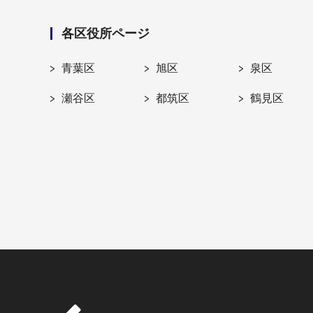
各区役所ページ
青葉区
旭区
泉区
瀬谷区
都筑区
鶴見区