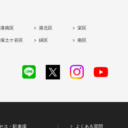
港南区
港北区
栄区
保土ケ谷区
緑区
南区
セス・駐車場
よくある質問