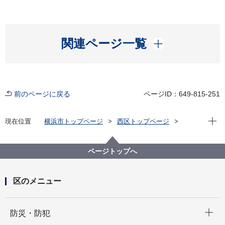
開く
関連ページ一覧
前のページに戻る
ページID：649-815-251
現在位
現在位置
横浜市トップページ
西区トップページ
子育て・教育
子育て支援・相談
女性の健康相談
ページトップへ
区のメニュー
開く
防災・防犯