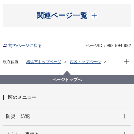
開く
関連ページ一覧
前のページに戻る
ページID：962-594-992
現在位
現在位置
横浜市トップページ
西区トップページ
子育て・教育
保育・幼児教育
区内の公立保育園
南浅間保育園
保育園で遊ぼう！（南浅間保育園”カンガルークラブ”の
ページトップへ
子育て支援情報）
区のメニュー
開く
防災・防犯
開く