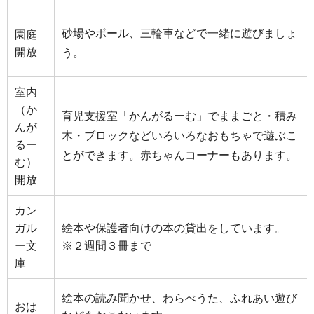
砂場やボール、三輪車などで一緒に遊びましょ
園庭
開放
う。
室内
（か
育児⽀援室「かんがるーむ」でままごと・積み
んが
木・ブロックなどいろいろなおもちゃで遊ぶこ
るー
とができます。赤ちゃんコーナーもあります。
む）
開放
カン
ガル
絵本や保護者向けの本の貸出をしています。
ー⽂
※２週間３冊まで
庫
絵本の読み聞かせ、わらべうた、ふれあい遊び
おは