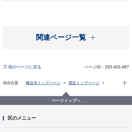
開く
関連ページ一覧
前のページに戻る
ページID：293-655-887
現在位
現在位置
横浜市トップページ
西区トップページ
子育て・教育
放課後児童育成
小学生の放課後
ページトップへ
区のメニュー
開く