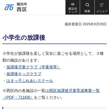
横浜市
検索
メニュー
トップ
最終更新日 2025年9月29日
小学生の放課後
小学生が放課後を楽しく安全に過ごせる場所として、３種
類の施設があります。
・
放課後児童クラブ（学童保育）
・
放課後キッズクラブ
・
はまっ子ふれあいスクール
※西区内の各施設の一覧は
西区放課後児童育成事業一覧
（PDF：711KB）
をご覧ください。