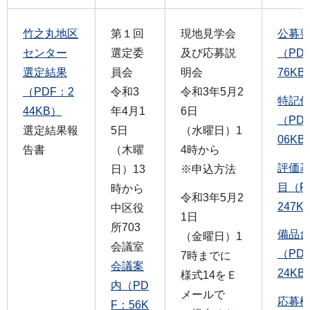
竹之丸地区
第１回
現地見学会
公募
センター
選定委
及び応募説
（PD
選定結果
員会
明会
76KB
（PDF：2
令和3
令和3年5月2
特記
44KB）
年4月1
6日
（PD
選定結果報
5日
（水曜日）1
06KB
告書
（木曜
4時から
評価
日）13
※申込方法
目（P
時から
令和3年5月2
247K
中区役
1日
所703
備品
（金曜日）1
会議室
（PD
7時までに
会議案
24KB
様式14をＥ
内（PD
メールで
応募
F：56K