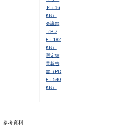
ド：16
KB）
会議録
（PD
F：182
KB）
選定結
果報告
書（PD
F：540
KB）
参考資料