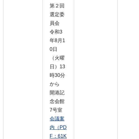
第２回
選定委
員会
令和3
年8月1
0日
（火曜
日）13
時30分
から
開港記
念会館
7号室
会議案
内（PD
F：61K