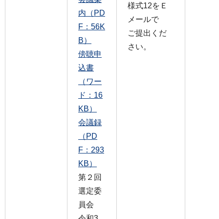
様式12をＥ
内（PD
メールで
F：56K
ご提出くだ
B）
さい。
傍聴申
込書
（ワー
ド：16
KB）
会議録
（PD
F：293
KB）
第２回
選定委
員会
令和3