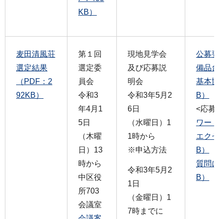
KB）
麦田清風荘
第１回
現地見学会
公募要
選定結果
選定委
及び応募説
備品台
（PDF：2
員会
明会
基本協
92KB）
令和3
令和3年5月2
B）
年4月1
6日
<応募
5日
（水曜日）1
ワード
（木曜
1時から
エクセ
日）13
※申込方法
B）
時から
質問に
令和3年5月2
中区役
B）
1日
所703
（金曜日）1
会議室
7時までに
会議案