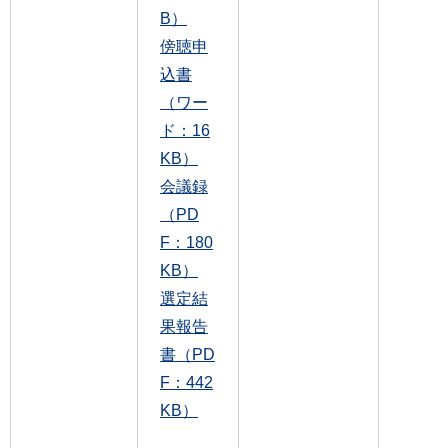
B）
傍聴申
込書
（ワー
ド：16
KB）
会議録
（PD
F：180
KB）
選定結
果報告
書（PD
F：442
KB）