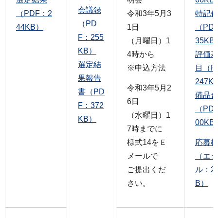
会議録
（PDF：2
令和3年5月3
特記
（PD
44KB）
1日
（PD
F：255
（月曜日）1
35KB
KB）
4時から
評価
選定結
※申込方法
目（P
果報告
247K
令和3年5月2
書（PD
備品
6日
F：372
（PD
（水曜日）1
KB）
00KB
7時までに
様式14をＥ
応募
メールで
（エ
ご提出くだ
ル：2
さい。
B）