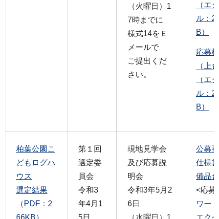
（エ
（火曜日）1
ル：2
7時までに
B）
様式14をＥ
メールで
応募
ご提出くだ
（上
さい。
（エ
ル：2
B）
柏葉公園こ
第１回
現地見学会
公募要
どもログハ
選定委
及び応募説
仕様書
ウス
員会
明会
備品台
選定結果
令和3
令和3年5月2
<応募
（PDF：2
年4月1
6日
ワード
66KB）
5日
（水曜日）1
エクセ