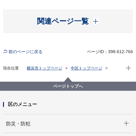
開く
関連ページ一覧
前のページに戻る
ページID：398-612-766
現在位
現在位置
横浜市トップページ
中区トップページ
区政情報
指定管理者制度
運営法人等の公募
第４期指定管理者の募集について（令和３年度公募実
ページトップへ
施施設）
区のメニュー
開く
防災・防犯