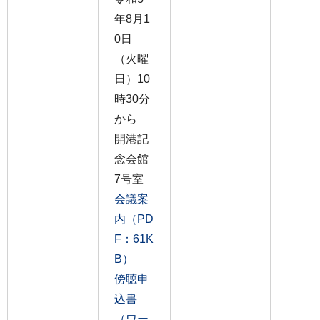
年8月1
0日
（火曜
日）10
時30分
から
開港記
念会館
7号室
会議案
内（PD
F：61K
B）
傍聴申
込書
（ワー