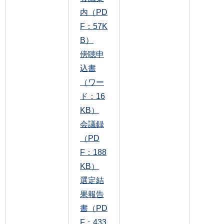
内（PD
F：57K
B）
傍聴申
込書
（ワー
ド：16
KB）
会議録
（PD
F：188
KB）
選定結
果報告
書（PD
F：433