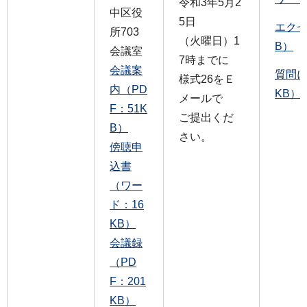
令和3年5月2
中区役
5日
エクセ
所703
（火曜日）1
B）
会議室
7時までに
会議案
質問に
様式26をＥ
内（PD
KB）
メールで
F：51K
ご提出くだ
B）
さい。
傍聴申
込書
（ワー
ド：16
KB）
会議録
（PD
F：201
KB）