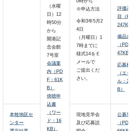
0時から
（水曜
評価
※申込方法
日）12
目（P
令和3年5月2
時50分
247K
4日
から
備品
（月曜日）1
開港記
（PD
7時までに
念会館
47KB
様式14をＥ
7号室
メールで
会議案
応募
ご提出くだ
内（PD
（エ
さい。
F：61K
ル：2
B）
B）
傍聴申
込書
（ワー
本牧地区セ
現地見学会
公募
ド：16
ンター
及び応募説
（PD
KB）
選定結果
明会
66KB