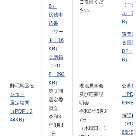
ご提出くだ
（エ
B）
さい。
ル：2
傍聴申
B）
込書
（ワー
質問
ド：16
る回答
KB）
DF：1
会議録
B）
（PD
F：293
KB）
野毛地区セ
現地見学会
公募
第２回
ンター
及び応募説
（PD
選定委
選定結果
明会
66KB
員会
（PDF：2
令和3年5月2
特記
令和3
44KB）
7日
（PD
年8月1
（木曜日）1
65KB
1日