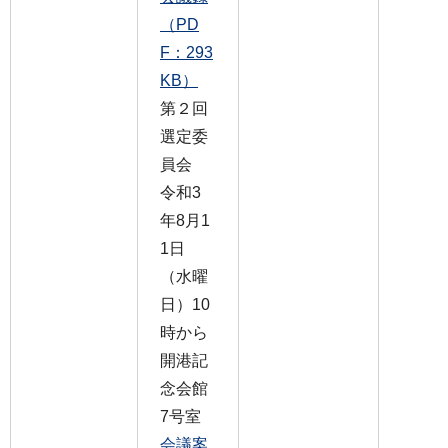
（PD
F：293
KB）
第２回
選定委
員会
令和3
年8月1
1日
（水曜
日）10
時から
開港記
念会館
7号室
会議案