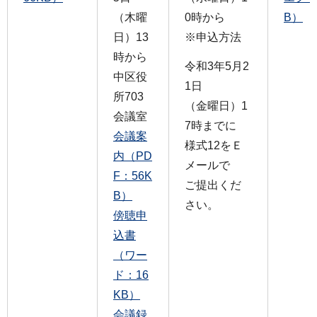
（木曜
0時から
B）
日）13
※申込方法
時から
令和3年5月2
中区役
1日
所703
（金曜日）1
会議室
7時までに
会議案
様式12をＥ
内（PD
メールで
F：56K
ご提出くだ
B）
さい。
傍聴申
込書
（ワー
ド：16
KB）
会議録