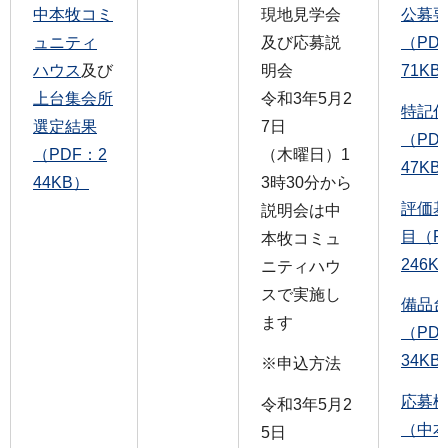
中本牧コミ
現地見学会
公募
ュニティ
及び応募説
（PD
ハウス
及び
明会
71KB
上台集会所
令和3年5月2
特記
選定結果
7日
（PD
（PDF：2
（木曜日）1
47KB
44KB）
3時30分から
評価
説明会は中
目（P
本牧コミュ
246K
ニティハウ
スで実施し
備品
ます
（PD
34KB
※申込方法
応募
令和3年5月2
（中
5日