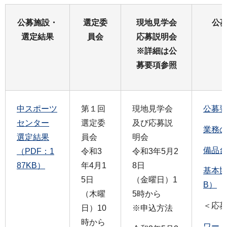
公募施設・
選定委
現地見学会
公
選定結果
員会
応募説明会
※詳細は公
募要項参照
中スポーツ
第１回
現地見学会
公募要
センター
選定委
及び応募説
業務の
選定結果
員会
明会
備品台
（PDF：1
令和3
令和3年5月2
87KB）
年4月1
8日
基本協
5日
（金曜日）1
B）
（木曜
5時から
＜応
日）10
※申込方法
時から
ワード