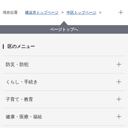
現在位
現在位置
横浜市トップページ
中区トップページ
窓口・施設
区民利用施設
コミュニティハウスなど
上台集会所
ページトップへ
区のメニュー
開く
防災・防犯
開く
くらし・手続き
開く
子育て・教育
開く
健康・医療・福祉