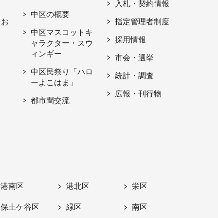
入札・契約情報
中区の概要
・お
指定管理者制度
中区マスコットキ
採用情報
ャラクター・スウ
ィンギー
市会・選挙
中区民祭り「ハロ
統計・調査
ーよこはま」
広報・刊行物
都市間交流
港南区
港北区
栄区
保土ケ谷区
緑区
南区