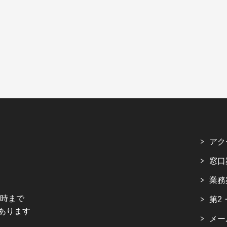
アク
窓口
業務
5時まで
第2
あります
メー