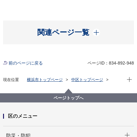
開く
関連ページ一覧
前のページに戻る
ページID：834-892-948
現在位
現在位置
横浜市トップページ
中区トップページ
区政情報
市会・選挙
【選挙啓発】ハローよこはま2025人気マスコット投票
ページトップへ
区のメニュー
開く
防災・防犯