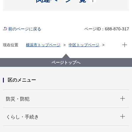
前のページに戻る
ページID：688-870-317
現在位
現在位置
横浜市トップページ
中区トップページ
区政情報
広報・刊行物
桜の開花情報
2024年大岡川桜の開花情報
ページトップへ
区のメニュー
開く
防災・防犯
開く
くらし・手続き
開く