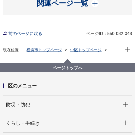
開く
関連ページ一覧
前のページに戻る
ページID：550-032-048
現在位
現在位置
横浜市トップページ
中区トップページ
健康・医療・福祉
健康・医療
食の安全
HACCP（ハサップ）
ページトップへ
区のメニュー
開く
防災・防犯
開く
くらし・手続き