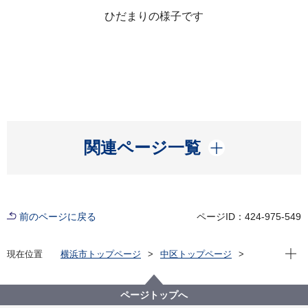
ひだまりの様子です
開く
関連ページ一覧
前のページに戻る
ページID：424-975-549
現在位
現在位置
横浜市トップページ
中区トップページ
健康・医療・福祉
福祉・介護
地域福祉保健
民生委員・児童委員
第四北部地区
ページトップへ