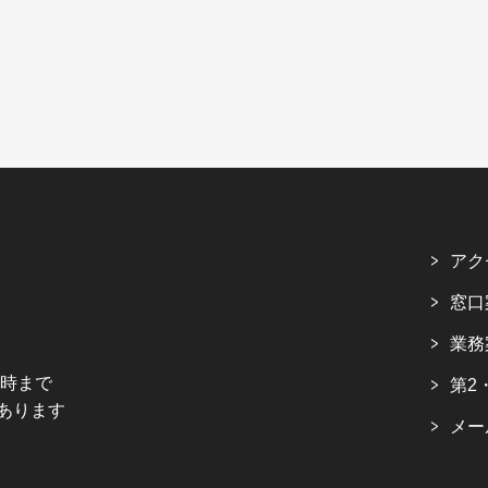
アク
窓口
業務
5時まで
第2
あります
メー