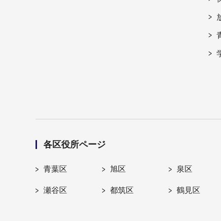
各区役所ページ
青葉区
旭区
泉区
瀬谷区
都筑区
鶴見区