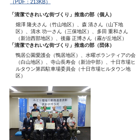
（PDF：213KB）
「清潔できれいな街づくり」推進の部（個人）
畑澤 隆夫さん（竹山地区）、森 清さん（山下地
区）、清水 功一さん（三保地区）、多田 重和さん
（新治西部地区）、後藤 正博さん（霧が丘地区）
「清潔できれいな街づくり」推進の部（団体）
鴨居公園愛護会（鴨居地区）、水曜ボランティアの会
（白山地区）、寺山長寿会（新治中部）、十日市場ヒ
ルタウン第四駐車場委員会（十日市場ヒルタウン地
区）