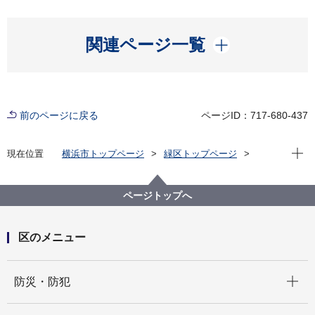
開く
関連ページ一覧
前のページに戻る
ページID：717-680-437
現在位
現在位置
横浜市トップページ
緑区トップページ
くらし・手続き
住まい・暮らし
ごみ・リサイクル
みどり環境行動の推進
ページトップへ
区のメニュー
開く
防災・防犯
開く