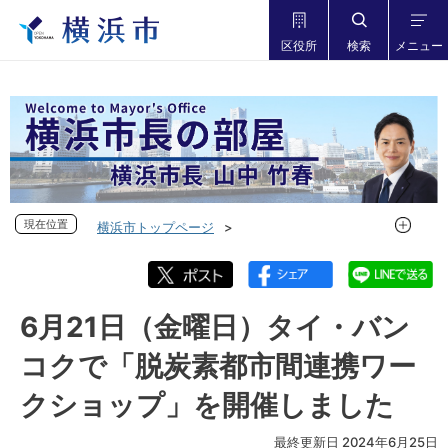
区役所
検索
メニュー
現在位置
現在位置
横浜市トップページ
市長の部屋 横浜市長山中竹春
フォトダイアリー
フォトダイアリー 2024年度
フォトダイアリー 2024年6月
6月21日（金曜日）タイ・バン
6月21日（金曜日）タイ・バンコクで「脱炭素都市間連携ワー
コクで「脱炭素都市間連携ワー
クショップ」を開催しました
クショップ」を開催しました
最終更新日 2024年6月25日