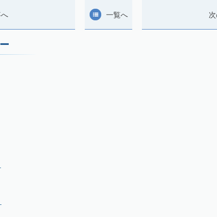
事へ
一覧へ
次
ー
月
月