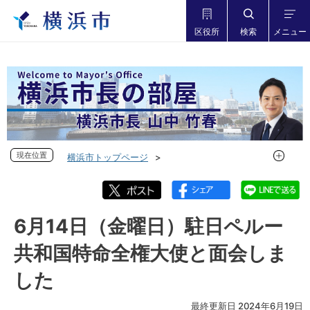
区役所
検索
メニュー
現在位置
現在位置
横浜市トップページ
市長の部屋 横浜市長山中竹春
フォトダイアリー
フォトダイアリー 2024年度
フォトダイアリー 2024年6月
6月14日（金曜日）駐日ペルー
6月14日（金曜日）駐日ペルー共和国特命全権大使と面会しま
共和国特命全権大使と面会しま
した
した
最終更新日 2024年6月19日