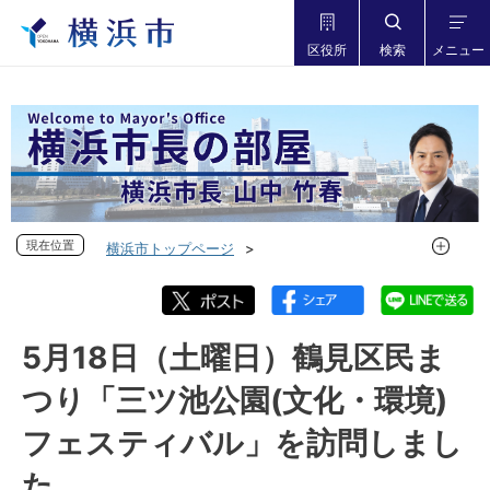
区役所
検索
メニュー
現在位置
現在位置
横浜市トップページ
市長の部屋 横浜市長山中竹春
フォトダイアリー
フォトダイアリー 2024年度
フォトダイアリー 2024年5月
5月18日（土曜日）鶴見区民ま
5月18日（土曜日）鶴見区民まつり「三ツ池公園(文化・環境)
つり「三ツ池公園(文化・環境)
フェスティバル」を訪問しました
フェスティバル」を訪問しまし
た