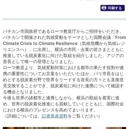
印刷する
バチカン市国政府であるローマ教皇庁からご招待をいただき、
バチカンで開催された気候変動をテーマとした国際会議「From
Climate Crisis to Climate Resilience（気候危機から気候レジ
リエンスへ）」に出席し、横浜の市民・企業の皆さまとともに
推進している脱炭素化に向けた取組を紹介しました。アジアの
首長として唯一の登壇となりました。
ローマ教皇より、気候変動対策における都市の果たす役割や連
携の重要性についてお言葉をいただいたほか、パリ市長をはじ
めとする脱炭素分野で世界をリードする首長の方々とも直接意
見交換することができ、脱炭素化に向けた連携について確認す
る機会となりました。
今後も世界の諸都市と連携しながら、横浜の取組を着実に進
め、世界の脱炭素化推進にも貢献していくとともに、国際社会
における横浜のプレゼンスを高めてまいります。
（詳細については、
記者発表資料
をご覧ください）