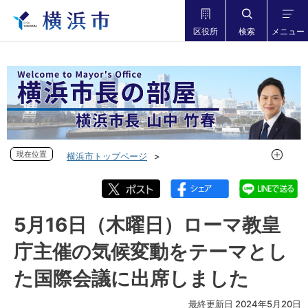
区役所
検索
メニュー
現在位置
現在位置
横浜市トップページ
市長の部屋 横浜市長山中竹春
フォトダイアリー
フォトダイアリー 2024年度
フォトダイアリー 2024年5月
5月16日（木曜日）ローマ教皇
5月16日（木曜日）ローマ教皇庁主催の気候変動をテーマとし
庁主催の気候変動をテーマとし
た国際会議に出席しました
た国際会議に出席しました
最終更新日 2024年5月20日