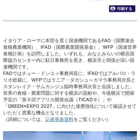
印刷する
イタリア・ローマに本部を置く国連機関であるFAO（国際連合
食糧農業機関）、IFAD（国際農業開発基金）、WFP（国連世界
食糧計画）を訪問しました。いずれも、みなとみらいの横浜国
際協力センター内に駐日事務所を置き、横浜市と関係が深い国
連機関です。
FAOではチュー・ドンユィ事務局長に、IFADではアルバロ・ラ
リオ総裁に、WFPではラニア・ダガシュ＝カマラ事務局次長と
スタンレイク・サムカンジュ臨時事務局次長と会談しました。
世界の食糧・農業問題に対する横浜の貢献や、今後横浜で開催
予定の「第９回アフリカ開発会議（TICAD９）」や
「GREEN×EXPO 2027」に向けた連携強化について確認させて
いただく貴重な機会となりました。
（詳細については、
記者発表資料
をご覧ください）