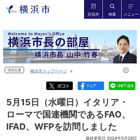
区役所
検索
メニュー
現在位置
現在位置
横浜市トップページ
市長の部屋 横浜市長山中竹春
フォトダイアリー
フォトダイアリー 2024年度
フォトダイアリー 2024年5月
5月15日（水曜日）イタリア・
5月15日（水曜日）イタリア・ローマで国連機関であるFAO、
ローマで国連機関であるFAO、
IFAD、WFPを訪問しました
IFAD、WFPを訪問しました
最終更新日 2024年5月20日