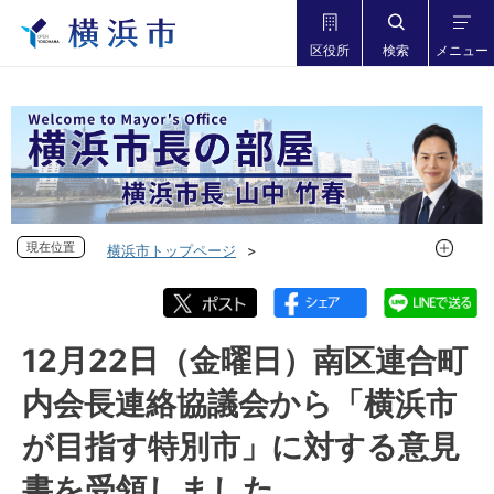
区役所
検索
メニュー
現在位置
現在位置
横浜市トップページ
市長の部屋 横浜市長山中竹春
フォトダイアリー
フォトダイアリー 2023年度
フォトダイアリー 2023年12月
12月22日（金曜日）南区連合町
12月22日（金曜日）南区連合町内会長連絡協議会から「横浜
内会長連絡協議会から「横浜市
市が目指す特別市」に対する意見書を受領しました
が目指す特別市」に対する意見
書を受領しました