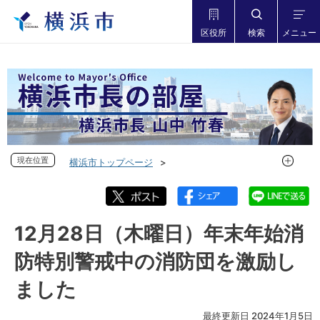
区役所
検索
メニュー
現在位置
現在位置
横浜市トップページ
市長の部屋 横浜市長山中竹春
フォトダイアリー
フォトダイアリー 2023年度
フォトダイアリー 2023年12月
12月28日（木曜日）年末年始消
12月28日（木曜日）年末年始消防特別警戒中の消防団を激励
防特別警戒中の消防団を激励し
しました
ました
最終更新日 2024年1月5日