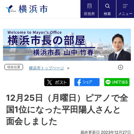
区役所
検索
メニュー
現在位置
現在位置
横浜市トップページ
市長の部屋 横浜市長山中竹春
フォトダイアリー
フォトダイアリー 2023年度
フォトダイアリー 2023年12月
12月25日（月曜日）ピアノで全
12月25日（月曜日）ピアノで全国1位になった平田陽人さんと
国1位になった平田陽人さんと
面会しました
面会しました
最終更新日 2023年12月27日