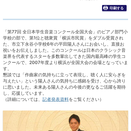
印刷する
「第77回 全日本学生音楽コンクール全国大会」のピアノ部門小
学校の部で、第1位と聴衆賞「横浜市民賞」をダブル受賞され
た、市立下永谷小学校6年の平田陽人さんにお会いし、直接お
祝いをお伝えしました。このコンクールは日本のクラシック音
楽界を代表するスターを多数輩出してきた国内最高峰の学生コ
ンクールで、2007年度より横浜が全国大会の会場となっていま
す。
懇談では「作曲家の気持ちに立って表現し、聴く人に安らぎを
与えたい」という陽人さんの気持ちに感銘を受け、心から誇り
に思いました。未来ある陽人さんの今後の更なるご活躍を期待
し、応援しています。
（詳細については、
記者発表資料
をご覧ください）