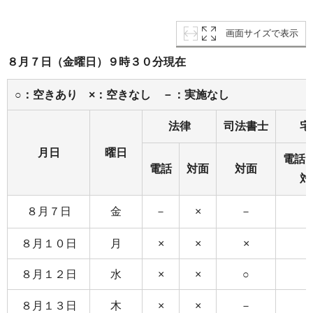
画面サイズで表示
８月７日（金曜日）９時３０分現在
○：空きあり ×：空きなし －：実施なし
法律
司法書士
宅
月日
曜日
電話
電話
対面
対面
対
８月７日
金
－
×
－
８月１０日
月
×
×
×
８月１２日
水
×
×
○
８月１３日
木
×
×
－