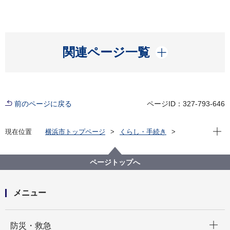
開く
関連ページ一覧
前のページに戻る
ページID：327-793-646
現在位
現在位置
横浜市トップページ
くらし・手続き
住まい・暮らし
市民相談
市民相談室
市民相談室 （市庁舎３階）
ページトップへ
メニュー
開く
防災・救急