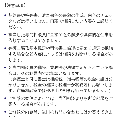
【注意事項】
契約書や答弁書、遺言書等の書類の作成、内容のチェッ
クなどは行いません。口頭で相談したい内容をご説明く
ださい。
担当した専門相談員に直接問題の解決や具体的な仕事を
依頼することはできません。
弁護士職務基本規定や司法書士倫理に定める規定に抵触
する場合など内容によっては相談をお断りする場合があ
ります。
各専門相談員の職務、業務等が法律で定められている場
合は、その範囲内での相談となります。
（弁護士と司法書士は相続税・贈与税等の税金の話は分
かりません。税金の相談は税理士か税務署にお願いしま
す。市民相談室では税理士の相談は行っていません。）
ご相談の案件によっては、専門相談よりも所管部署をご
案内する場合があります。
ご相談の内容等、後日のお問い合わせにはお答えできま