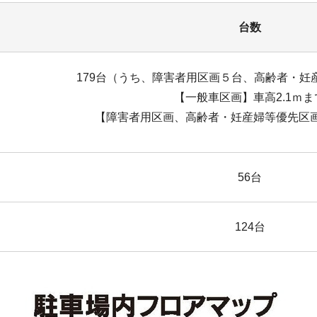
台数
179台（うち、障害者用区画５台、高齢者・妊
【一般車区画】車高2.1ｍま
【障害者用区画、高齢者・妊産婦等優先区画
56台
124台