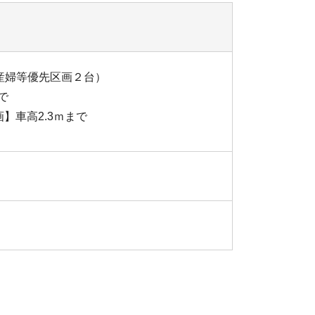
産婦等優先区画２台）
で
】車高2.3ｍまで