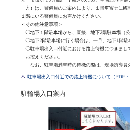
方）は、警備員のご案内により、１階車寄せに臨時
１階にいる警備員にお声かけください。
＜その他注意事項＞
◯地下１階駐車場から、直接、地下2階駐車場（公
◯地下2階駐車場に行く場合は、一旦、地下1階駐
◯駐車場出入口付近における路上待機につきまして
お控えください。
なお、駐車場満車時の待機の際は、現場誘導員の
駐車場出入口付近での路上待機について（PDF：6
駐輪場入口案内