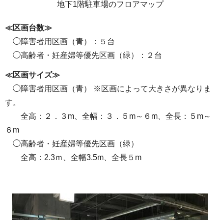
地下1階駐車場のフロアマップ
≪区画台数≫
◯障害者用区画（青）：５台
◯高齢者・妊産婦等優先区画（緑）：２台
≪区画サイズ≫
◯障害者用区画（青） ※区画によって大きさが異なりま
す。
全高：２．３m、全幅：３．５m～６m、全長：５m～
６m
◯高齢者・妊産婦等優先区画（緑）
全高：2.3ｍ、全幅3.5m、全長５m