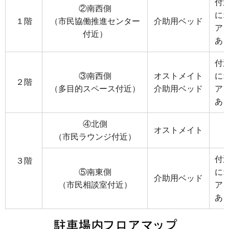
付
②南西側
に
１階
（市民協働推進センター
介助用ベッド
ア
付近）
あ
付
③南西側
オストメイト
に
２階
（多目的スペース付近）
介助用ベッド
ア
あ
④北側
オストメイト
（市民ラウンジ付近）
付
３階
⑤南東側
に
介助用ベッド
（市民相談室付近）
ア
あ