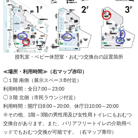
授乳室・ベビー休憩室・おむつ交換台の設置箇所
≪場所・利用時間≫（右マップ赤印）
◯１階 南側（展示スペースB付近）
利用時間：全日7:00～23:00
◯３階 北側（市民ラウンジ付近）
利用時間：開庁日8:00～20:00、休庁日10:00～20:00
※その他、1階～3階の男性用及び女性用トイレにもおむつ
交換台があります。また、バリアフリートイレの介助用ベ
ッドでもおむつ交換が可能です。（右マップ青印）