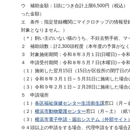
ウ 補助金額：1頭につき合計上限6,500円（税込）
った金額）
エ 条件：指定登録機関にマイクロチップの情報登
対象となりません。）
（＊）飼い主のいない猫のうち、不妊去勢手術、マ
２ 補助頭数：計2,300頭程度（本年度の予算が
３ 対象施術期間：令和８年３月１日(日曜日)～令和９
４ 申請受付期間：令和８年５月７日(木曜日)～令
（１）施術した翌月15日（15日が区役所の閉庁日
（２）令和８年３月１日～５月31日に施術した場合
（３）令和９年２月１日～２月28日に施術した場合
５ 申請場所
（１）
各区福祉保健センター生活衛生課
窓口（月～
（２）
横浜市動物愛護センター
窓口（月～土）（紙
（３）
横浜市電子申請・届出システム（外部サイト
※４頭以上の申請をする場合、代理申請をする場合