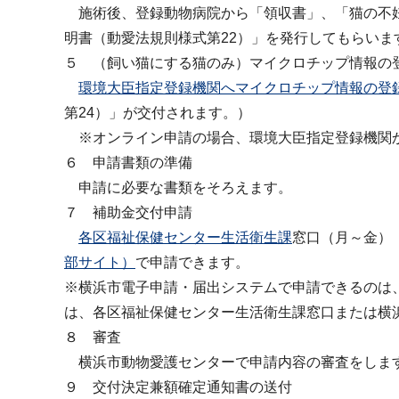
施術後、登録動物病院から「領収書」、「猫の不妊
明書（動愛法規則様式第22）」を発行してもらいま
５ （飼い猫にする猫のみ）マイクロチップ情報の
環境大臣指定登録機関へマイクロチップ情報の登
第24）」が交付されます。）
※オンライン申請の場合、環境大臣指定登録機関か
６ 申請書類の準備
申請に必要な書類をそろえます。
７ 補助金交付申請
各区福祉保健センター生活衛生課
窓口（月～金）
部サイト）
で申請できます。
※横浜市電子申請・届出システムで申請できるのは
は、各区福祉保健センター生活衛生課窓口または横
８ 審査
横浜市動物愛護センターで申請内容の審査をします
９ 交付決定兼額確定通知書の送付