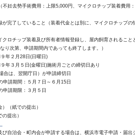
（不妊去勢手術費用：上限5,000円、マイクロチップ装着費用：
録が完了していること（装着代金とは別に、マイクロチップの
イクロチップ装着及び所有者情報登録し、屋内飼育されること
なくなり次第、申請期間内であっても終了します。）
年２月28日(日曜日)
和９年３月５日(金曜日)施術月ごとの締切日あり
の場合は、翌開庁日）が申請締切日
の申請期間：５月７日～６月15日
の申請期限：３月５日
金）（紙での提出）
での提出）
）
及び自治会・町内会が申請する場合は、横浜市電子申請・届出