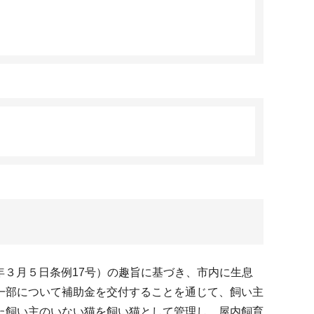
年３月５日条例17号）の趣旨に基づき、市内に生息
一部について補助金を交付することを通じて、飼い主
た飼い主のいない猫を飼い猫として管理し、屋内飼育