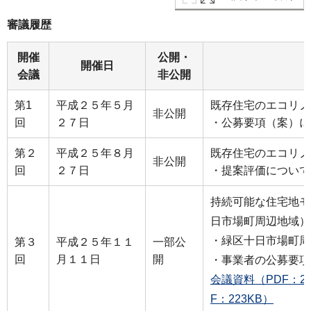
審議履歴
開催
公開・
開催日
会議
非公開
第1
平成２５年５月
既存住宅のエコリノ
非公開
回
２７日
・公募要項（案）に
第２
平成２５年８月
既存住宅のエコリノ
非公開
回
２７日
・提案評価について
持続可能な住宅地モ
日市場町周辺地域）
・緑区十日市場町周
第３
平成２５年１１
一部公
回
月１１日
開
・事業者の公募要項
会議資料（PDF：2,
F：223KB）