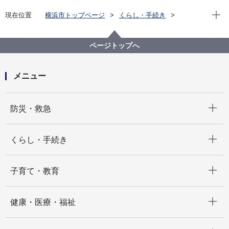
現在位
現在位置
横浜市トップページ
くらし・手続き
住まい・暮らし
住宅
住宅に関する計画・審議会・統計資料等
附属機関・懇談会
ページトップへ
環境配慮型住宅及び持続可能な住宅地整備事業者選定
委員会
メニュー
開く
防災・救急
開く
くらし・手続き
開く
子育て・教育
開く
健康・医療・福祉
開く