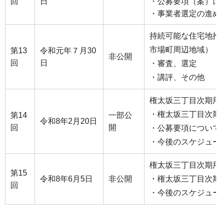
回
日
・公募要項（案）に
・事業者選定の進め
持続可能な住宅地推
市場町周辺地域）
第13
令和元年７月30
非公開
回
日
・審査、選定
・講評、その他
権太坂三丁目次期用
・権太坂三丁目次期
第14
一部公
令和8年2月20日
回
開
・公募要項について
・今後のスケジュー
権太坂三丁目次期用
第15
令和8年6月5日
非公開
・権太坂三丁目次期
回
・今後のスケジュー