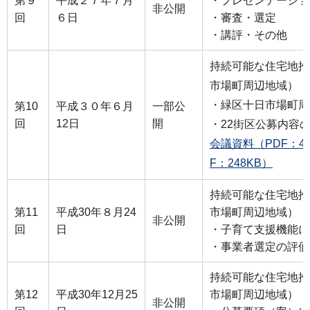
第９
平成２７年７月
・プレゼンテーショ
非公開
回
６日
・審査・選定
・講評・その他
持続可能な住宅地推
市場町周辺地域）
・緑区十日市場町周
第10
平成３０年６月
一部公
回
12日
開
・22街区公募内容
会議資料（PDF：4,
F：248KB）
持続可能な住宅地推
第11
平成30年８月24
市場町周辺地域）
非公開
回
日
・子育て支援機能に
・事業者選定の評価
持続可能な住宅地推
第12
平成30年12月25
市場町周辺地域）
非公開