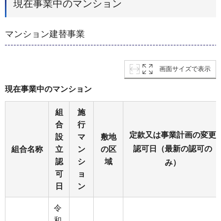
現在事業中のマンション
マンション建替事業
画面サイズで表示
現在事業中のマンション
組
施
合
行
定款又は事業計画の変更
設
マ
敷地
認可日（最新の認可の
組合名称
立
ン
の区
認
シ
域
み）
可
ョ
日
ン
令
和