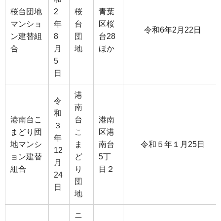
桜台団地
2
桜
青葉
マンショ
年
台
区桜
令和6年2月22日
ン建替組
8
団
台28
合
月
地
ほか
5
日
港
令
南
和
港南台こ
台
港南
３
まどり団
こ
区港
年
地マンシ
ま
南台
令和５年１月25日
12
ョン建替
ど
5丁
月
組合
り
目２
24
団
日
地
ニ