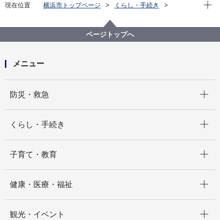
現在位
現在位置
横浜市トップページ
くらし・手続き
住まい・暮らし
住宅
ヨコハマ分譲マンションポータル
資料集
マンションの建替え等の円滑化に関する法律とその手
ページトップへ
続き
事業中のマンションの一覧
メニュー
開く
防災・救急
開く
くらし・手続き
開く
子育て・教育
開く
健康・医療・福祉
開く
観光・イベント