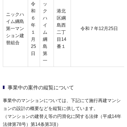
令
ッ
和
ク
港北
ニックハ
６
ハ
区綱
イム綱島
年
イ
島西
第一マン
令和７年12月25日
１
ム
二丁
ション建
月
綱
目14
替組合
25
島
番１
日
第
一
事業中の案件の縦覧について
事業中のマンションについては、下記にて施行再建マンシ
ョンの設計の概要などを縦覧に供しています。
（マンションの建替え等の円滑化に関する法律（平成14年
法律第78号）第14条第3項）