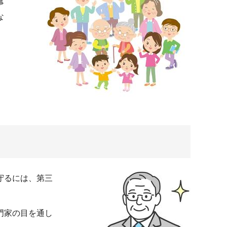
事
な
守るには、第三
門家の目を通し