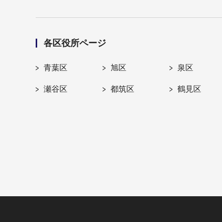
各区役所ページ
青葉区
旭区
泉区
瀬谷区
都筑区
鶴見区