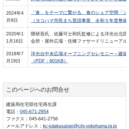
「食」をテーマに繋がる、食のシェア空間「シ
2024年4
月9日
（ヨコハマ市民まち普請事業 令和５年度整備
2020年1
隈研吾氏、佐藤可士和氏監修による洋光台北団
1月16日
会所・屋外広場・住棟ファサードリニューアル
2018年7
洋光台中央広場オープニングセレモニー～建築
月19日
（PDF：601KB）
このページへのお問合せ
建築局住宅部住宅再生課
電話：
045-671-2954
ファクス：045-641-2756
メールアドレス：
kc-jutakusaisei@city.yokohama.lg.jp