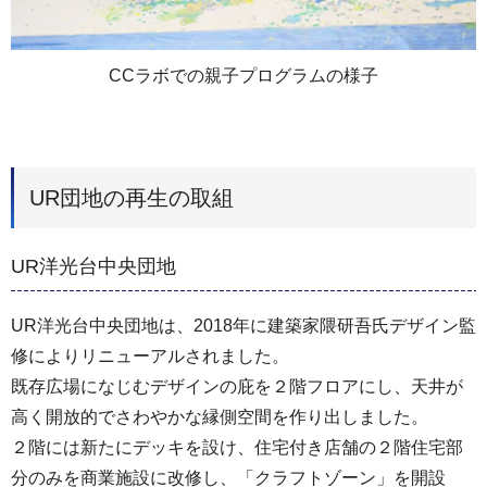
CCラボでの親子プログラムの様子
UR団地の再生の取組
UR洋光台中央団地
UR洋光台中央団地は、2018年に建築家隈研吾氏デザイン監
修によりリニューアルされました。
既存広場になじむデザインの庇を２階フロアにし、天井が
高く開放的でさわやかな縁側空間を作り出しました。
２階には新たにデッキを設け、住宅付き店舗の２階住宅部
分のみを商業施設に改修し、「クラフトゾーン」を開設