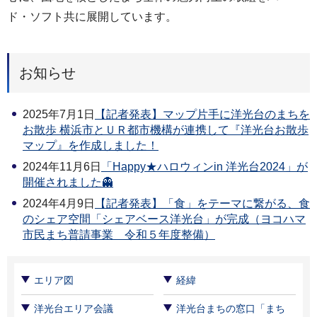
ド・ソフト共に展開しています。
お知らせ
2025年7月1日
【記者発表】マップ片手に洋光台のまちを
お散歩 横浜市とＵＲ都市機構が連携して『洋光台お散歩
マップ』を作成しました！
2024年11月6日
「Happy★ハロウィンin 洋光台2024」が
開催されました👻
2024年4月9日
【記者発表】「食」をテーマに繋がる、食
のシェア空間「シェアベース洋光台」が完成（ヨコハマ
市民まち普請事業 令和５年度整備）
エリア図
経緯
洋光台エリア会議
洋光台まちの窓口「まち