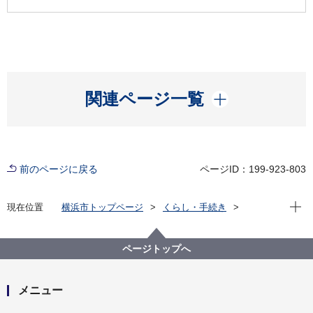
開く
関連ページ一覧
前のページに戻る
ページID：199-923-803
現在位
現在位置
横浜市トップページ
くらし・手続き
住まい・暮らし
住宅
持続可能な住宅地推進プロジェクト
磯子区洋光台周辺地区
ページトップへ
メニュー