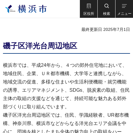
区役所
検索
メニュー
最終更新日 2025年7月1日
磯子区洋光台周辺地区
横浜市では、平成24年から、４つの郊外住宅地において、
地域住民、企業、ＵＲ都市機構、大学等と連携しながら、
地域交流の促進、多様な住まいや生活利便機能・就労機能
の誘導、エリアマネジメント、SDGs、脱炭素の取組、住民
主体の取組の支援などを通じて、持続可能な魅力ある郊外
部づくりに取り組んでいます。
磯子区洋光台周辺地区では、住民、学識経験者、UR都市機
構、神奈川県、横浜市などからなる洋光台エリア会議を中
心に、団地を核としたまち全体の魅力向上の取組をハー